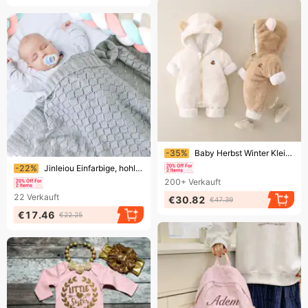
Endet bald!
-35%
Baby Herbst Winter Kleidung Mit Hinzugefügt Baumwolle Dicken Jump, Cut Männer Und Frauen Baby Flanell Warme Outdoor Jump
Endet bald!
-22%
Jinleiou Einfarbige, hohl gestrickte Häkeldecke für Babys, zum Schlafen, Steppdecke
200+
Verkauft
22
Verkauft
€30.82
€47.39
€17.46
€22.25