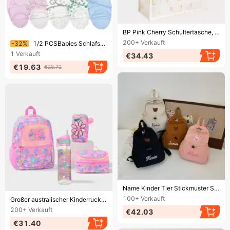
Endet bald!
BP Pink Cherry Schultertasche, Messenger Bag, Eiscremetasche, faltbar, umweltfreundliche Baumwolltasche, weiße Tasche
Endet bald!
200+
Verkauft
-32%
1/2 PCSBabies Schlafsäcke Neugeborenen Baby Kokon Swaddle Wrap Umschlag 100% Baumwolle 0-6 Monate Baby Decke Swaddling Wrap Schlafsack
1
Verkauft
€34.43
€19.63
€28.72
Endet bald!
Name Kinder Tier Stickmuster Schultasche Jungen Mädchen Kleinkind Kindergarten Kinder Rucksack
Endet bald!
100+
Verkauft
Großer australischer Kinderrucksack für Schüler und Studenten, Freizeitrucksack für Grund- und weiterführende Schulen
200+
Verkauft
€42.03
€31.40