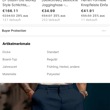
Style Schlichte,
Jogginghose –
Knopfleiste Einfar
einfarbige Freizeithose
Buchstabendesign mit
Locker Gerade
€166.11
€34.99
€41.91
mit lockerem,
Perlen | Unisex-Hose
Bequeme Outdoo
€234.53
29%
aus
€54.07
35%
aus
€55.59
25%
aus
geradem Bein –
mit weitem Bein
Alltagsmode Hose
121 Verkauft
253 Verkauft
11 Verkauft
Herrenbekleidung
Buyer Protection
Artikelmerkmale
Dicke
Standart
Board-Typ
Regulär
Jahreszeit
Frühling, Herbst, andere
Materielle
Polyester