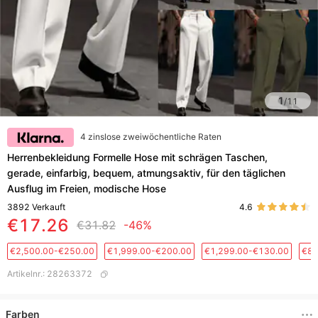
1
/
11
4 zinslose zweiwöchentliche Raten
Herrenbekleidung Formelle Hose mit schrägen Taschen,
gerade, einfarbig, bequem, atmungsaktiv, für den täglichen
Ausflug im Freien, modische Hose
3892
Verkauft
4.6
€17.26
€31.82
-46%
€2,500.00-€250.00
€1,999.00-€200.00
€1,299.00-€130.00
€88
Artikelnr.
:
28263372
Farben