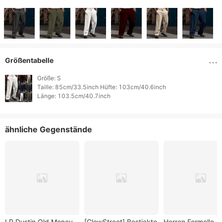
Größentabelle
Größe: S

Taille: 85cm/33.5inch Hüfte: 103cm/40.6inch

Länge: 103.5cm/40.7inch 
ähnliche Gegenstände
LP Dustin Old Money
[GlowStreet] Bestickte
Herren Formelle