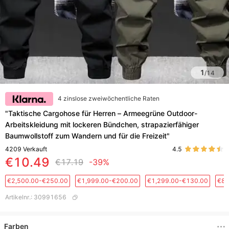
1
/
14
4 zinslose zweiwöchentliche Raten
​​"Taktische Cargohose für Herren – Armeegrüne Outdoor-
Arbeitskleidung mit lockeren Bündchen, strapazierfähiger
Baumwollstoff zum Wandern und für die Freizeit"​​
4209
Verkauft
4.5
€10.49
€17.19
-39%
€2,500.00-€250.00
€1,999.00-€200.00
€1,299.00-€130.00
€88
Artikelnr.
:
30991656
Farben