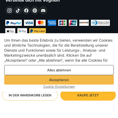
Um Ihnen das beste Erlebnis zu bieten, verwenden wir Cookies
und ähnliche Technologien, die für die Bereitstellung unserer
Dienste und Funktionen sowie für Leistungs-, Analyse- und
Marketingzwecke unerlässlich sind. Klicken Sie auf
€
EUR
Austria
„Akzeptieren“ oder „Alle ablehnen“, wenn Sie alle Cookies für
Leistungs-, Analyse- und Marketingzwecke zulassen oder
©
2026
Voghion
Alles ablehnen
ablehnen möchten. Weitere Informationen finden Sie in unserer
Terms & amp; Bedingungen
Datenschutz- und Cookie-Richtlinie
Datenschutz- und Cookie-Richtlinie
Akzeptieren
Community-Richtlinien
Cookie-Einstellungen
IN DEN WARENKORB LEGEN
KAUFE JETZT
Unterstützende Versandart
- Käuferschutz -
€12.02