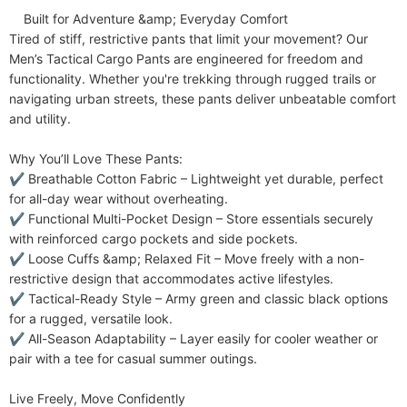
Pflegehinweise
Handwäsche
    Built for Adventure &amp; Everyday Comfort​​

Enthaltene Komponenten
Ein Stück
Tired of stiff, restrictive pants that limit your movement? Our ​​
Men’s Tactical Cargo Pants​​ are engineered for freedom and 
functionality. Whether you're trekking through rugged trails or 
navigating urban streets, these pants deliver unbeatable comfort 
and utility.

​​Why You’ll Love These Pants:​​

✔ ​​Breathable Cotton Fabric​​ – Lightweight yet durable, perfect 
for all-day wear without overheating.

✔ ​​Functional Multi-Pocket Design​​ – Store essentials securely 
with reinforced cargo pockets and side pockets.

✔ ​​Loose Cuffs &amp; Relaxed Fit​​ – Move freely with a non-
restrictive design that accommodates active lifestyles.

✔ ​​Tactical-Ready Style​​ – Army green and classic black options 
for a rugged, versatile look.

✔ ​​All-Season Adaptability​​ – Layer easily for cooler weather or 
pair with a tee for casual summer outings.

​​Live Freely, Move Confidently​​
