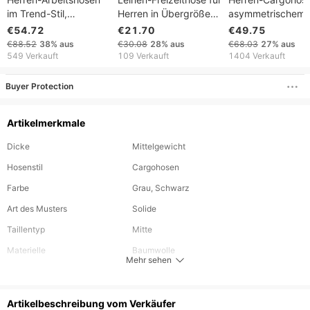
im Trend-Stil,
Herren in Übergröße
asymmetrischem
übergroße, einfarbige
mit Kordelzug,
Design, Terrain-P
€54.72
€21.70
€49.75
Leggings mit
Sommer 2026, lockere
Cargohose
€88.52
38%
aus
€30.08
28%
aus
€68.03
27%
aus
mehreren Taschen
Cargohose mit
549 Verkauft
109 Verkauft
1404 Verkauft
geradem Bein und
mittelhohem Bund,
Buyer Protection
ideal für Strand und
Urlaub
Artikelmerkmale
Dicke
Mittelgewicht
Hosenstil
Cargohosen
Farbe
Grau, Schwarz
Art des Musters
Solide
Taillentyp
Mitte
Materielle
Baumwolle
Mehr sehen
Länge
Beschnitten
Elastizität des Gewebes
Nicht dehnbar
Artikelbeschreibung vom Verkäufer