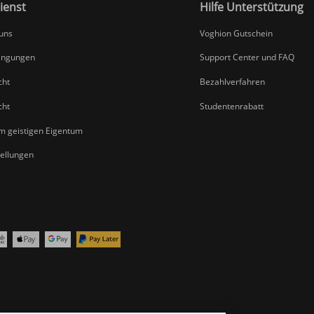
ienst
Hilfe Unterstützung
 uns
Voghion Gutschein
ingungen
Support Center und FAQ
cht
Bezahlverfahren
cht
Studentenrabatt
um geistigen Eigentum
tellungen