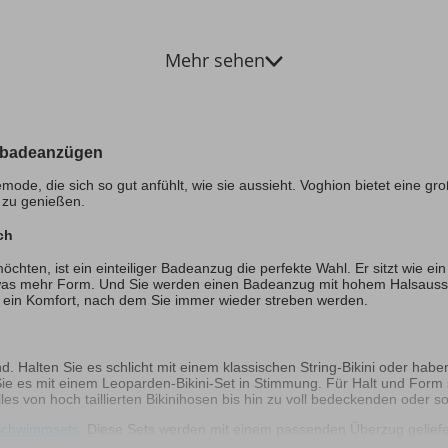
Mehr sehen
nbadeanzügen
de, die sich so gut anfühlt, wie sie aussieht. Voghion bietet eine
 zu genießen.
ch
chten, ist ein einteiliger Badeanzug die perfekte Wahl. Er sitzt wie ei
twas mehr Form. Und Sie werden einen Badeanzug mit hohem Halsaussc
s ein Komfort, nach dem Sie immer wieder streben werden.
nd. Halten Sie es schlicht mit einem klassischen String-Bikini oder ha
ie es mit einem Leoparden-Bikini-Set in Stimmung. Für Halt und Form s
lles von hoch taillierten Bikinihosen bis hin zu voll bedeckenden oder 
 Schwimmsets
. Diese Sets werden mit einem passenden Überzug geli
g mit Überzug sorgt für ein unkompliziertes Tragegefühl und lässt Sie