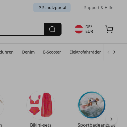
IP-Schutzportal
Support & Hilfe
DE/
EUR
duhren
Denim
E-Scooter
Elektrofahrräder
Eid-Mod
n
Bikini-sets
Sportbadeanzüge