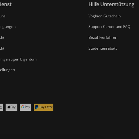
ienst
Hilfe Unterstützung
 uns
Voghion Gutschein
ingungen
Support Center und FAQ
cht
Bezahlverfahren
cht
Studentenrabatt
um geistigen Eigentum
tellungen