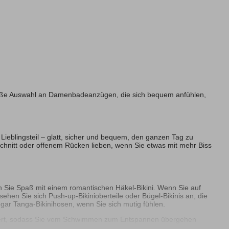
 große Auswahl an Damenbadeanzügen, die sich bequem anfühlen,
n Lieblingsteil – glatt, sicher und bequem, den ganzen Tag zu
hnitt oder offenem Rücken lieben, wenn Sie etwas mit mehr Biss
ben Sie Spaß mit einem romantischen Häkel-Bikini. Wenn Sie auf
ehen Sie sich Push-up-Bikinioberteile oder Bügel-Bikinis an, die
sogar Tanga-Bikinihosen, wenn Sie sich mutig fühlen.
efert, sodass Sie vom Schwimmen zum Entspannen übergehen
 trotzdem stylisch aussehen. Sie können auch ein Baderock-Set