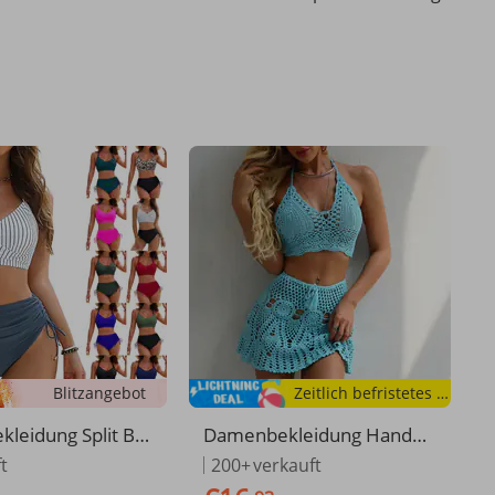
Blitzangebot
Zeitlich befristetes Angebot
leidung Split Ba
Damenbekleidung Handha
eibliches Bikini-
ken-Bikini-Brustwickel mit
t
200+
verkauft
oher Taille und Ko
sexy All-Match-Hohlfaltenr