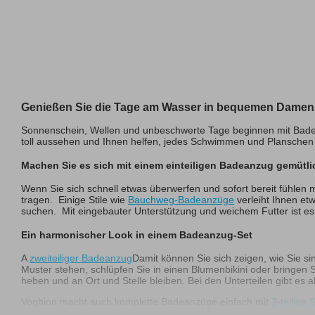
Genießen Sie die Tage am Wasser in bequemen Dame
Sonnenschein, Wellen und unbeschwerte Tage beginnen mit Bademo
toll aussehen und Ihnen helfen, jedes Schwimmen und Planschen
Machen Sie es sich mit einem einteiligen Badeanzug gemütli
Wenn Sie sich schnell etwas überwerfen und sofort bereit fühlen mö
tragen. Einige Stile wie
Bauchweg-Badeanzüge
verleiht Ihnen e
suchen. Mit eingebauter Unterstützung und weichem Futter ist e
Ein harmonischer Look in einem Badeanzug-Set
A
zweiteiliger Badeanzug
Damit können Sie sich zeigen, wie Sie si
Muster stehen, schlüpfen Sie in einen Blumenbikini oder bringen S
heben und an Ort und Stelle bleiben. Bei den Unterteilen gibt es a
Voghion macht auch komplette Badeanzüge einfach mit
3-teilige
können, ohne sich umziehen zu müssen. Ein dreiteiliger Badeanzu