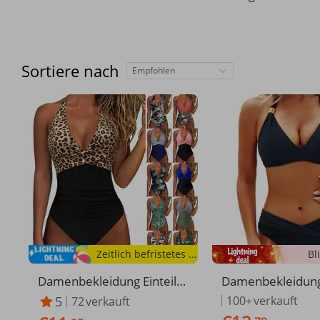
Sortiere nach
Empfohlen
Zeitlich befristetes Angebot
Bl
Damenbekleidung Einteilig
Damenbekleidun
er Badeanzug mit Umhäng
Badeanzug Weibli
5
100+
verkauft
72
verkauft
etasche, mehrfarbig, rücke
eanzug