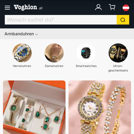
.
at
Armbanduhren
Herrenuhren
Damenuhren
Smartwatches
Uhren-
geschenksets