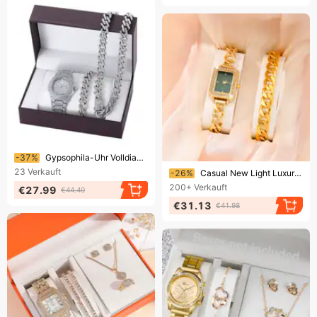
Endet bald!
-37%
Gypsophila-Uhr Volldiamant-Diamant-Stahlgürtel-Quarzuhr + Uhrenarmband-Set Armbanduhr-Set
Endet bald!
23
Verkauft
-26%
Casual New Light Luxury Armband Square Quarzuhr Damen-Set
200+
Verkauft
€27.99
€44.40
€31.13
€41.98