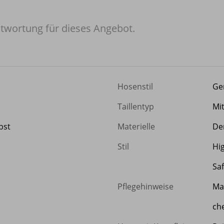
twortung für dieses Angebot.
Hosenstil
Ge
Taillentyp
Mi
bst
Materielle
De
Stil
Hi
Saf
Pflegehinweise
Ma
ch