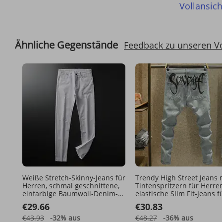
Vollansich
Ähnliche Gegenstände
Feedback zu unseren V
Weiße Stretch-Skinny-Jeans für
Trendy High Street Jeans 
Herren, schmal geschnittene,
Tintenspritzern für Herre
einfarbige Baumwoll-Denim-
elastische Slim Fit-Jeans f
Hose, lässige Alltagshose
Jugendliche, personalisier
€29.66
€30.83
bedruckte Skinny-Lange 
für Herren
€43.93
-32%
aus
€48.27
-36%
aus