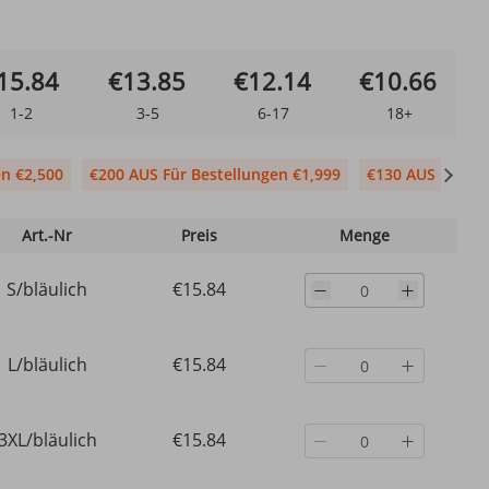
15.84
€13.85
€12.14
€10.66
1-2
3-5
6-17
18+
en €2,500
€200 AUS Für Bestellungen €1,999
€130 AUS Für Be
Art.-Nr
Preis
Menge
S/bläulich
€15.84
L/bläulich
€15.84
3XL/bläulich
€15.84