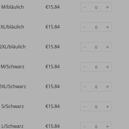
M/bläulich
€15.84
XL/bläulich
€15.84
2XL/bläulich
€15.84
M/Schwarz
€15.84
2XL/Schwarz
€15.84
ren
G-Star Jeans
2025 Winter Neue Plüs
S/Schwarz
€15.84
UomojIHnkpbitblydL
Dicke Jeans Herren Tre
mal
Marke Modische High-
€114.54
ans im
Lose Und Schlanke Ein
€42.39
-
Casual Hosen
€196.93
-41%
aus
L/Schwarz
€15.84
€62.78
-32%
aus