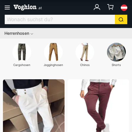
.
at
Herrenhosen
Cargohosen
Jogginghosen
Chinos
Shorts